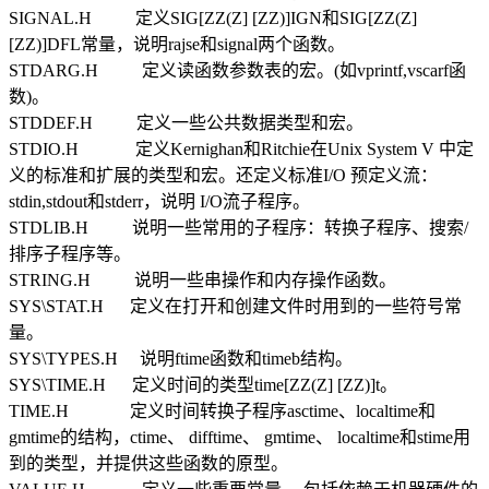
SIGNAL.H 定义SIG[ZZ(Z] [ZZ)]IGN和SIG[ZZ(Z]
[ZZ)]DFL常量，说明rajse和signal两个函数。
STDARG.H 定义读函数参数表的宏。(如vprintf,vscarf函
数)。
STDDEF.H 定义一些公共数据类型和宏。
STDIO.H 定义Kernighan和Ritchie在Unix System V 中定
义的标准和扩展的类型和宏。还定义标准I/O 预定义流：
stdin,stdout和stderr，说明 I/O流子程序。
STDLIB.H 说明一些常用的子程序：转换子程序、搜索/
排序子程序等。
STRING.H 说明一些串操作和内存操作函数。
SYS\STAT.H 定义在打开和创建文件时用到的一些符号常
量。
SYS\TYPES.H 说明ftime函数和timeb结构。
SYS\TIME.H 定义时间的类型time[ZZ(Z] [ZZ)]t。
TIME.H 定义时间转换子程序asctime、localtime和
gmtime的结构，ctime、 difftime、 gmtime、 localtime和stime用
到的类型，并提供这些函数的原型。