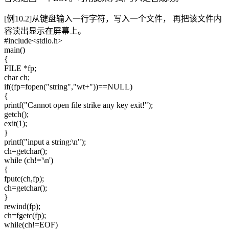
[例10.2]从键盘输入一行字符，写入一个文件， 再把该文件内
容读出显示在屏幕上。
#include<stdio.h>
main()
{
FILE *fp;
char ch;
if((fp=fopen("string","wt+"))==NULL)
{
printf("Cannot open file strike any key exit!");
getch();
exit(1);
}
printf("input a string:\n");
ch=getchar();
while (ch!='\n')
{
fputc(ch,fp);
ch=getchar();
}
rewind(fp);
ch=fgetc(fp);
while(ch!=EOF)