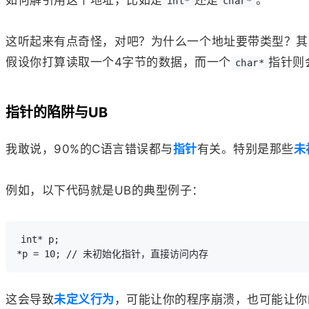
int*
char*
这听起来有点奇怪，对吧？为什么一个地址要带类型？其
假设你打算读取一个4字节的数据，而一个
指针则
char*
指针的陷阱与UB
我敢说，90%的C语言错误都与
指针
有关。特别是那些
未
例如，以下代码就是UB的典型例子：
int* p;

这会导致
未定义行为
，可能让你的程序崩溃，也可能让你