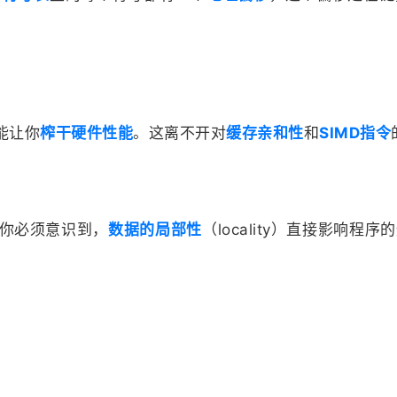
能让你
榨干硬件性能
。这离不开对
缓存亲和性
和
SIMD指令
你必须意识到，
数据的局部性
（locality）直接影响