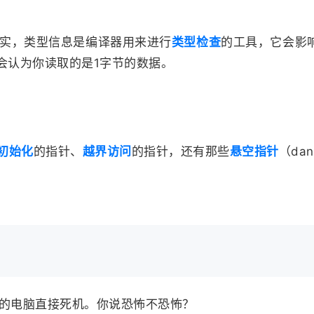
实，类型信息是编译器用来进行
类型检查
的工具，它会影
会认为你读取的是1字节的数据。
初始化
的指针、
越界访问
的指针，还有那些
悬空指针
（dang
的电脑直接死机。你说恐怖不恐怖？