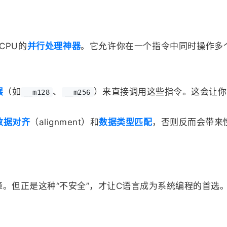
现代CPU的
并行处理神器
。它允许你在一个指令中同时操作多个数据
展
（如
、
）来直接调用这些指令。这会让你
__m128
__m256
数据对齐
（alignment）和
数据类型匹配
，否则反而会带来
障。但正是这种“不安全”，才让C语言成为系统编程的首选