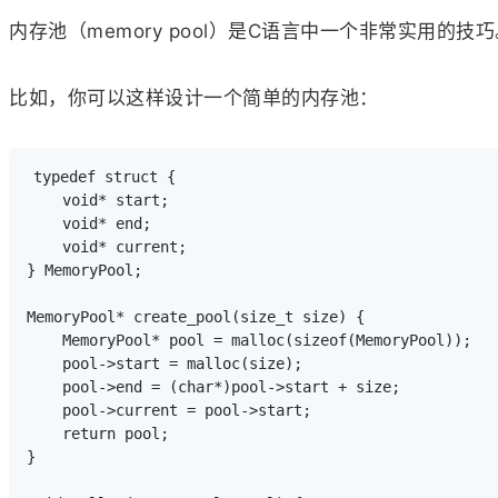
内存池（memory pool）是C语言中一个非常实用的
比如，你可以这样设计一个简单的内存池：
typedef struct {

    void* start;

    void* end;

    void* current;

} MemoryPool;

MemoryPool* create_pool(size_t size) {

    MemoryPool* pool = malloc(sizeof(MemoryPool));

    pool->start = malloc(size);

    pool->end = (char*)pool->start + size;

    pool->current = pool->start;

    return pool;

}
