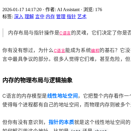
2026-01-17 14:17:20
·
作者: AI Assistant
·
浏览:
176
标签:
深入
理解
言中
内存
管理
指针
艺术
内存布局与指针操作是
的灵魂，它们决定了你是
C语言
你有没有想过，为什么
能成为系统
的基石？它没
C语言
编程
言中最具争议的部分。很多人觉得它们难，甚至危险，但正
内存的物理布局与逻辑抽象
C语言的内存模型是
线性地址空间
，它把整个内存看作一
使得每个进程都有自己的地址空间，而物理内存则被多个
但你有没有意识到，
指针的本质
就是这个线性地址空间的
如何解引用这个地址，比如是
还是
。