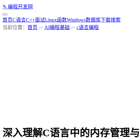
✎
编程开发网
首页
C语言
C++
面试
Linux
函数
Windows
数据库
下载
搜索
当前位置：
首页
->
AI编程基础
->
c语言编程
深入理解C语言中的内存管理