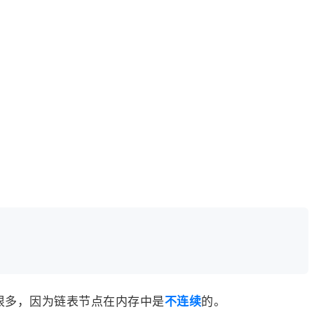
很多，因为链表节点在内存中是
不连续
的。