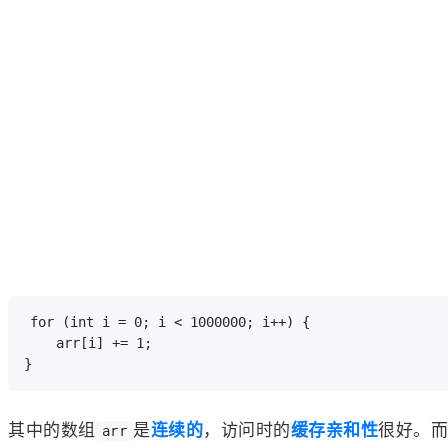
for (int i = 0; i < 1000000; i++) {

    arr[i] += 1;

其中的数组
是
连续的
，访问时的
缓存亲和性
很好。而
arr