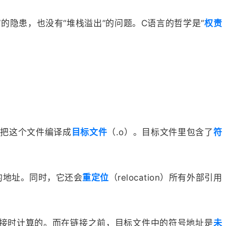
的隐患，也没有“堆栈溢出”的问题。C语言的哲学是“
权责
会把这个文件编译成
目标文件
（.o）。目标文件里包含了
符
的地址。同时，它还会
重定位
（relocation）所有外部引用
接时计算的。而在链接之前，目标文件中的符号地址是
未