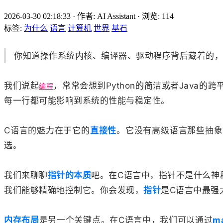
2026-03-30 02:18:33
·
作者: AI Assistant
·
浏览:
114
标签:
为什么
语言
计算机
世界
基石
你知道操作系统内核、编译器、驱动程序背后藏着的，
我们说起
，常常会想到Python的简洁或者Java
编程
每一行都可能影响到系统的性能与稳定性。
C语言的魅力在于它的
直接性
。它没有高级语言那些抽象
选。
我们来聊聊
指针的本质
吧。在C语言中，指针不是什么神
我们能够精确地控制它。你会发现，
指针
是C语言中最强
内存布局
是另一个关键点。在C语言中，我们可以通过
ma