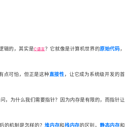
层逻辑的，其实是
？它就像是计算机世界的
原始代码
，
C语言
有点可怕，但正是这种
直接性
，让它成为系统级开发的首
会问，为什么我们需要指针？因为内存是有限的，而指针让
后的机制是怎样的？
堆内存
和
栈内存
的区别，
静态内存
和