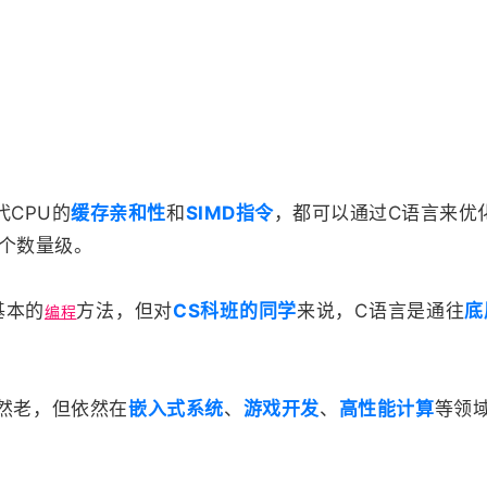
CPU的
缓存亲和性
和
SIMD指令
，都可以通过C语言来优
个数量级。
基本的
方法，但对
CS科班的同学
来说，C语言是通往
底
编程
然老，但依然在
嵌入式系统
、
游戏开发
、
高性能计算
等领