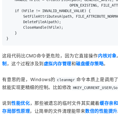
                              OPEN_EXISTING, FILE_ATT
    if (hFile != INVALID_HANDLE_VALUE) {

        SetFileAttributesA(path, FILE_ATTRIBUTE_NORMA
        DeleteFileA(path);

        CloseHandle(hFile);

    }

这段代码比CMD命令更危险，因为它直接操作
内核对象
制
，这个过程涉及到
虚拟内存管理
和
磁盘缓存策略
。
有意思的是，Windows的
命令本质上是调用
cleanmgr
就能实现更精细的控制。比如修改
HKEY_CURRENT_USER\So
说到
性能优化
，那些被遗忘的临时文件其实藏着
缓存亲
存局部性原理
，让简单的文件清理能带来
数倍的性能提升