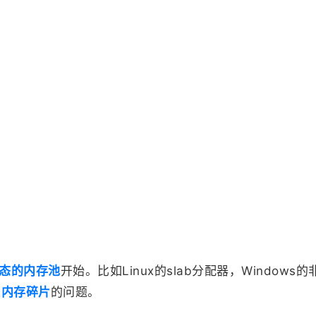
态的内存池
开始。比如Linux的slab分配器，Wind
来
内存碎片
的问题。