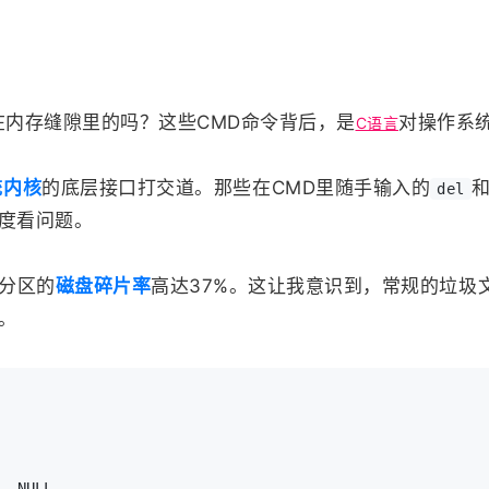
藏在内存缝隙里的吗？这些CMD命令背后，是
对操作系
C语言
统内核
的底层接口打交道。那些在CMD里随手输入的
del
度看问题。
分区的
磁盘碎片率
高达37%。这让我意识到，常规的垃圾
。
, NULL, 
