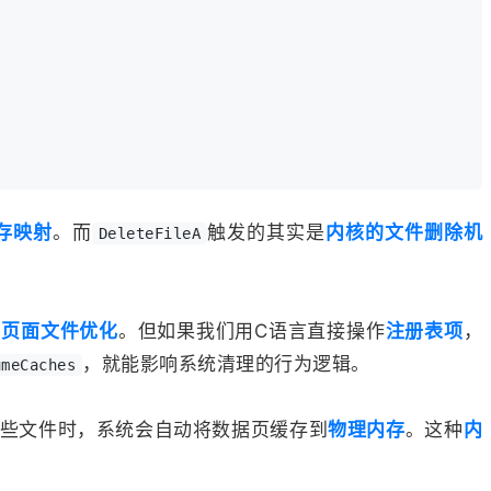
存映射
。而
触发的其实是
内核的文件删除机
DeleteFileA
和
页面文件优化
。但如果我们用C语言直接操作
注册表项
，
，就能影响系统清理的行为逻辑。
umeCaches
这些文件时，系统会自动将数据页缓存到
物理内存
。这种
内