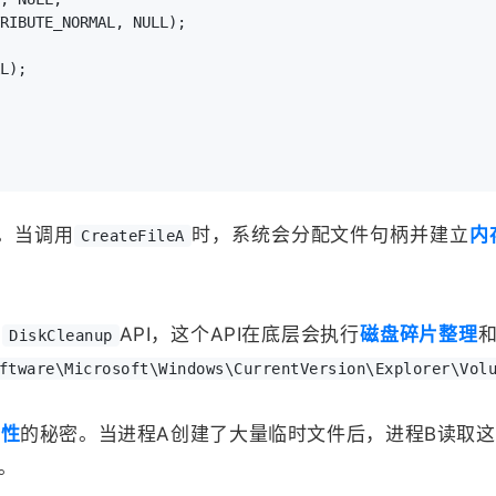
RIBUTE_NORMAL, NULL);

L);

。当调用
时，系统会分配文件句柄并建立
内
CreateFileA
了
API，这个API在底层会执行
磁盘碎片整理
DiskCleanup
ftware\Microsoft\Windows\CurrentVersion\Explorer\Vol
和性
的秘密。当进程A创建了大量临时文件后，进程B读取
。