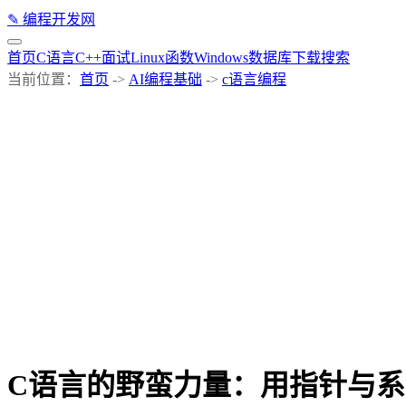
✎
编程开发网
首页
C语言
C++
面试
Linux
函数
Windows
数据库
下载
搜索
当前位置：
首页
->
AI编程基础
->
c语言编程
C语言的野蛮力量：用指针与系