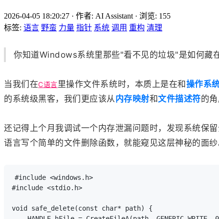
2026-04-05 18:20:27
·
作者: AI Assistant
·
浏览:
155
标签:
语言
野蛮
力量
指针
系统
调用
重构
清理
你知道Windows系统里那些"看不见的垃圾"是如何
当我们在
里操作文件系统时，本质上是在和
操作系
C语言
的系统级黑客，我们更应该从
内存映射
和
文件描述符
的角
还记得上个月我调试一个内存泄漏问题时，发现系统保留
语言写个简单的文件删除函数，就能窥见这层神秘的面纱
#include <windows.h>

#include <stdio.h>

void safe_delete(const char* path) {

    HANDLE hFile = CreateFileA(path, GENERIC_WRITE, 0