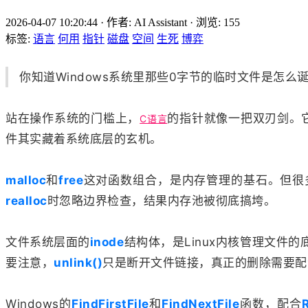
2026-04-07 10:20:44
·
作者: AI Assistant
·
浏览:
155
标签:
语言
何用
指针
磁盘
空间
生死
博弈
你知道Windows系统里那些0字节的临时文件是怎
站在操作系统的门槛上，
的指针就像一把双刃剑。
C语言
件其实藏着系统底层的玄机。
malloc
和
free
这对函数组合，是内存管理的基石。但很
realloc
时忽略边界检查，结果内存池被彻底搞垮。
文件系统层面的
inode
结构体，是Linux内核管理文件
要注意，
unlink()
只是断开文件链接，真正的删除需要配
Windows的
FindFirstFile
和
FindNextFile
函数，配合