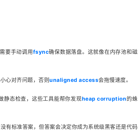
需要手动调用
fsync
确保数据落盘。这就像在内存池和磁
要小心对齐问题，否则
unaligned access
会拖慢速度。
做静态检查，这些工具能帮你发现
heap corruption
的蛛
题没有标准答案，但答案会决定你成为系统级黑客还是代码