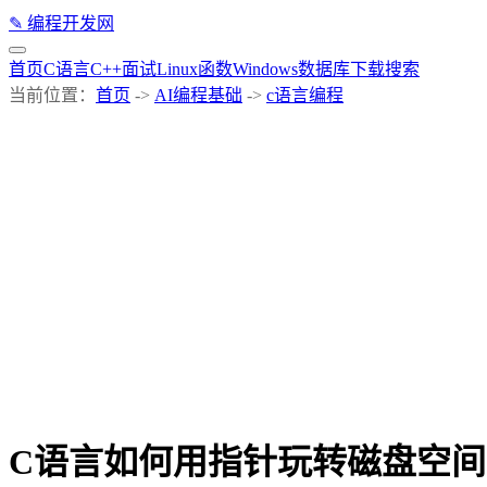
✎
编程开发网
首页
C语言
C++
面试
Linux
函数
Windows
数据库
下载
搜索
当前位置：
首页
->
AI编程基础
->
c语言编程
C语言如何用指针玩转磁盘空