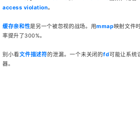
access violation
。
缓存亲和性
是另一个被忽视的战场。用
mmap
映射文件
率提升了300%。
别小看
文件描述符
的泄漏。一个未关闭的
fd
可能让系统
器。