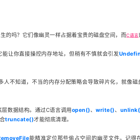
么诞生的吗？它们像幽灵一样占据着宝贵的磁盘空间，而
C语言
它能让你直接操控内存地址，但稍有不慎就会引发
Undefi
多人不知道，不当的内存分配策略会导致碎片化，就像磁
的底层数据结构。通过C语言调用
open()
、
write()
、
unlink(
合
truncate()
才能彻底清理。
RemoveFile
能精准定位那些偷占空间的幽灵文件。记得