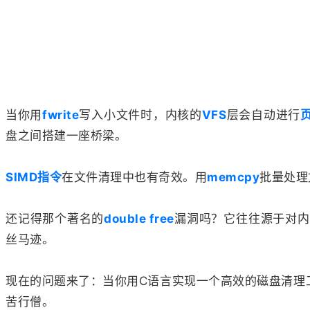
当你用
fwrite
写入小文件时，内核的
VFS
层会自动进行
盘之间搭建一座桥梁。
SIMD指令
在文件清理中也有奇效。用
memcpy
批量处理
还记得那个著名的
double free
漏洞吗？它往往源于对内
丝马迹。
现在的问题来了：当你用C语言实现一个高效的磁盘清理
苦行僧。