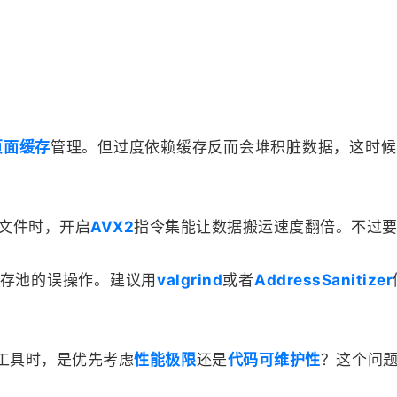
页面缓存
管理。但过度依赖缓存反而会堆积脏数据，这时候
文件时，开启
AVX2
指令集能让数据搬运速度翻倍。不过
存池的误操作。建议用
valgrind
或者
AddressSanitizer
工具时，是优先考虑
性能极限
还是
代码可维护性
？这个问