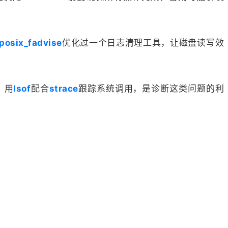
posix_fadvise
优化过一个日志清理工具，让磁盘读写效
。用
lsof
配合
strace
跟踪系统调用，是诊断这类问题的利