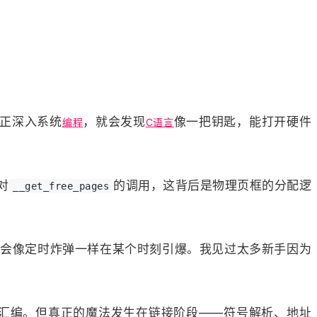
正深入系统
，就会发现
像一把钥匙，能打开硬件
编程
C语言
对
的调用，这背后是物理页框的分配逻
__get_free_pages
者会像定时炸弹一样在某个时刻引爆。我见过太多新手因为
汇编。但真正的魔法发生在链接阶段——符号解析、地址