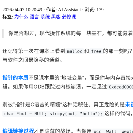
2026-04-07 10:20:49
·
作者: AI Assistant
·
浏览:
179
标签:
为什么
语言
系统
黑客
必修课
你是否想过，现代操作系统的每一块基石，都可能藏着
还记得第一次在课本上看到
和
的那一刻吗
malloc
free
与软件之间最隐秘的通道。
指针的本质
不是课本里的“地址变量”，而是你与内存直接对
辑。如果你用GDB跟踪过内核崩溃，一定见过
0xdead000
别被“指针是C语言的精髓”这种话唬住。真正危险的是
未
这样的代码，
char *buf = NULL; strcpy(buf, "hello");
编译链接过程
才是隐藏的战场。当你用
gcc -Wall -Wext