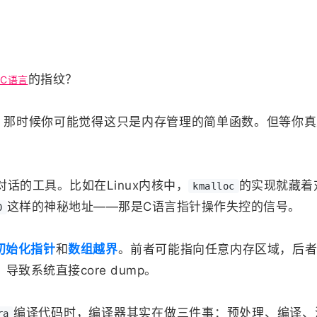
的指纹？
C语言
？那时候你可能觉得这只是内存管理的简单函数。但等你真
话的工具。比如在Linux内核中，
的实现就藏着
kmalloc
这样的神秘地址——那是C语言指针操作失控的信号。
0
初始化指针
和
数组越界
。前者可能指向任意内存区域，后
导致系统直接core dump。
编译代码时，编译器其实在做三件事：预处理、编译、
ra