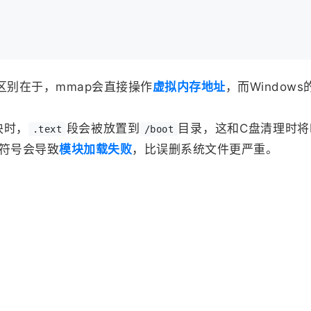
区别在于，mmap会直接操作
虚拟内存地址
，而Windo
块时，
段会被放置到
目录，这和C盘清理时
.text
/boot
符号会导致
模块加载失败
，比误删系统文件更严重。