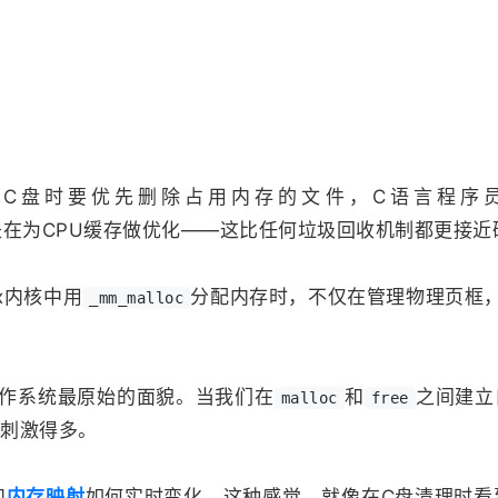
C盘时要优先删除占用内存的文件，C语言程序
在为CPU缓存做优化——这比任何垃圾回收机制都更接近
x内核中用
分配内存时，不仅在管理物理页框
_mm_malloc
操作系统最原始的面貌。当我们在
和
之间建立
malloc
free
要刺激得多。
和
内存映射
如何实时变化。这种感觉，就像在C盘清理时看