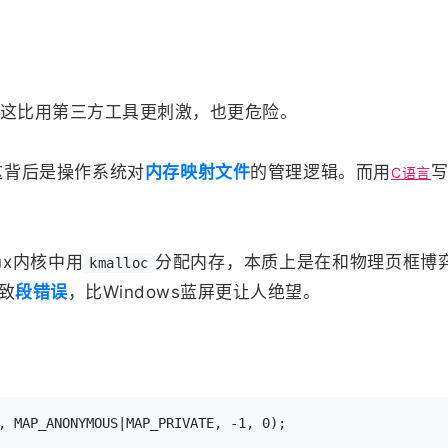
—这比用第三方工具更刺激，也更危险。
这背后是操作系统对
内存映射文件
的管理逻辑。而用
C语言
ux内核中用
分配内存，本质上是在和物理页框博
kmalloc
致
段错误
，比Windows蓝屏更让人绝望。
, MAP_ANONYMOUS|MAP_PRIVATE, -1, 0);
