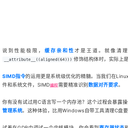
说到性能极限，
缓存亲和性
才是王道。就像清理
修饰结构体时，实际上是
__attribute__((aligned(64)))
SIMD指令
的运用更是系统级优化的精髓。当我们在Linu
件和系统文件，SIMD
需要精准识别
数据对齐要求
。
编程
你有没有试过用C语言写一个内存池？这个过程会暴露
管理系统
。这种体验，比用Windows自带工具清理C盘
试着在GDB中调试一个内核模块，你会看到
寄存器状态