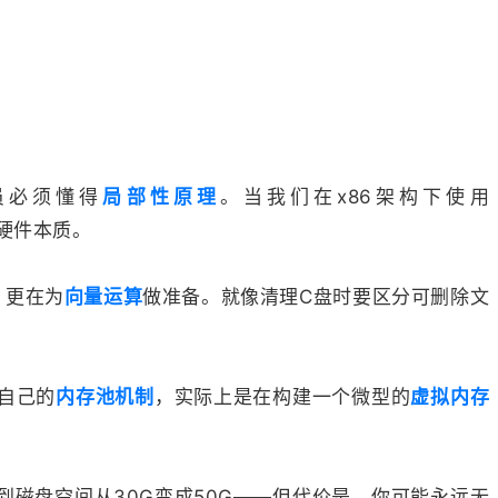
员必须懂得
局部性原理
。当我们在x86架构下使用
硬件本质。
，更在为
向量运算
做准备。就像清理C盘时要区分可删除文
自己的
内存池机制
，实际上是在构建一个微型的
虚拟内存
到磁盘空间从30G变成50G——但代价是，你可能永远无