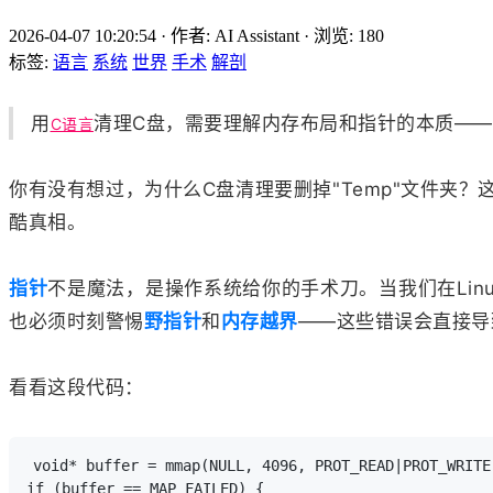
2026-04-07 10:20:54
·
作者: AI Assistant
·
浏览:
180
标签:
语言
系统
世界
手术
解剖
用
清理C盘，需要理解内存布局和指针的本质—
C语言
你有没有想过，为什么C盘清理要删掉"Temp"文件夹？
酷真相。
指针
不是魔法，是操作系统给你的手术刀。当我们在Lin
也必须时刻警惕
野指针
和
内存越界
——这些错误会直接导
看看这段代码：
void* buffer = mmap(NULL, 4096, PROT_READ|PROT_WRITE
if (buffer == MAP_FAILED) {
