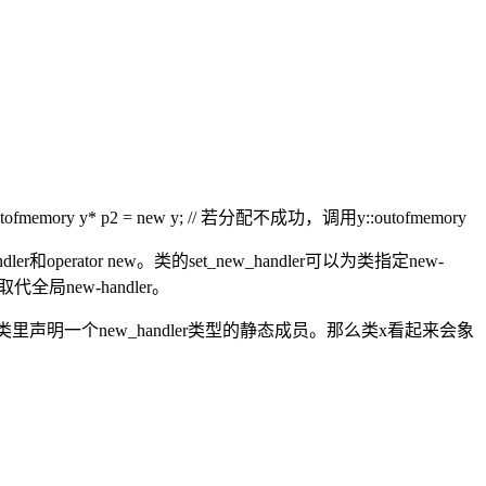
成功，调用x::outofmemory y* p2 = new y; // 若分配不成功，调用y::outofmemory
ator new。类的set_new_handler可以为类指定new-
取代全局new-handler。
声明一个new_handler类型的静态成员。那么类x看起来会象