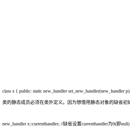
class x { public: static new_handler set_new_handler(new_handler p); s
类的静态成员必须在类外定义。因为想借用静态对象的缺省初始化值0，所
new_handler x::currenthandler; //缺省设置currenthandler为0(即null)