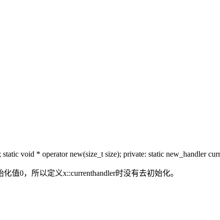
tatic void * operator new(size_t size); private: static new_handler curr
以定义x::currenthandler时没有去初始化。