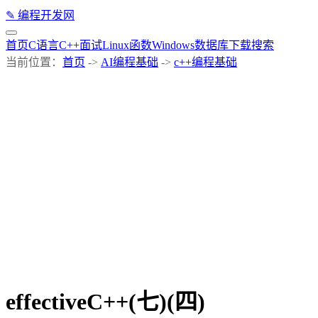
✎
编程开发网
首页
C语言
C++
面试
Linux
函数
Windows
数据库
下载
搜索
当前位置：
首页
->
AI编程基础
->
c++编程基础
effectiveC++(七)(四)