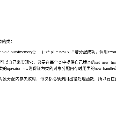
象的类：
public: static void outofmemory(); ... }; x* p1 = new x; // 若分配
己来实现它，只要在每个类中提供自己版本的set_new_handler和oper
一样)。类的operator new则保证为类的对象分配内存时用类的new-handler
型x的对象分配内存失败时，每次都必须调用出错处理函数，所以要在类里