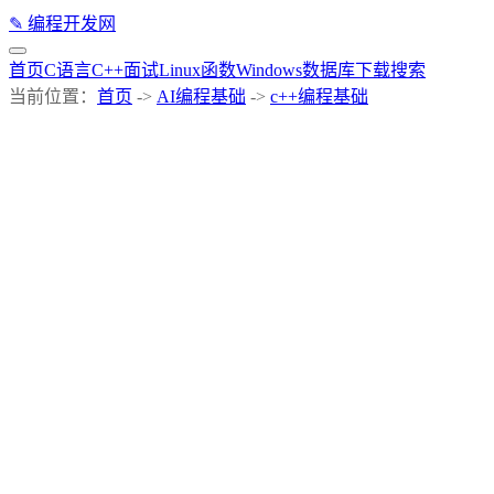
✎
编程开发网
首页
C语言
C++
面试
Linux
函数
Windows
数据库
下载
搜索
当前位置：
首页
->
AI编程基础
->
c++编程基础