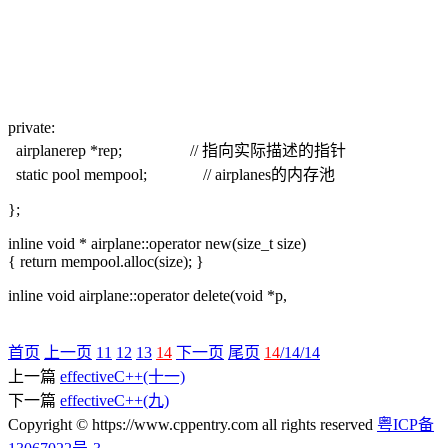
private:
airplanerep *rep; // 指向实际描述的指针
static pool mempool; // airplanes的内存池
};
inline void * airplane::operator new(size_t size)
{ return mempool.alloc(size); }
inline void airplane::operator delete(void *p,
首页
上一页
11
12
13
14
下一页
尾页
14
/14/14
上一篇
effectiveC++(十一)
下一篇
effectiveC++(九)
Copyright © https://www.cppentry.com all rights reserved
粤ICP备