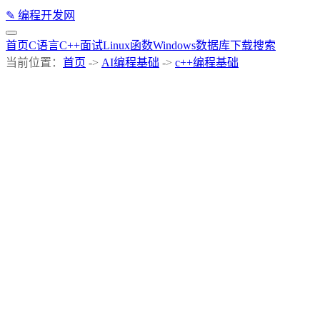
✎
编程开发网
首页
C语言
C++
面试
Linux
函数
Windows
数据库
下载
搜索
当前位置：
首页
->
AI编程基础
->
c++编程基础