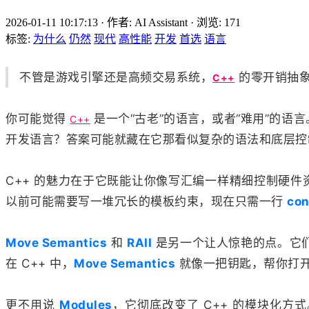
2026-01-11 10:17:13
·
作者: AI Assistant
·
浏览:
171
标签:
为什么
仍然
现代
高性能
开发
首选
语言
不管是游戏引擎还是高频交易系统，
的零开销抽象
C++
你可能觉得
是一个“古老”的语言，或者“难用”的语
C++
开发语言？答案可能就藏在它那看似复杂的语法和底层控
C++ 的魅力在于它既能让你像写汇编一样精细控制硬件
以前可能需要写一堆冗长的模板约束，现在只需一行
con
Move Semantics
和
RAII
是另一个让人惊艳的点。它
在 C++ 中，
Move Semantics
就像一把钥匙，帮你打
更不用说
Modules
，它彻底改变了 C++ 的模块化方