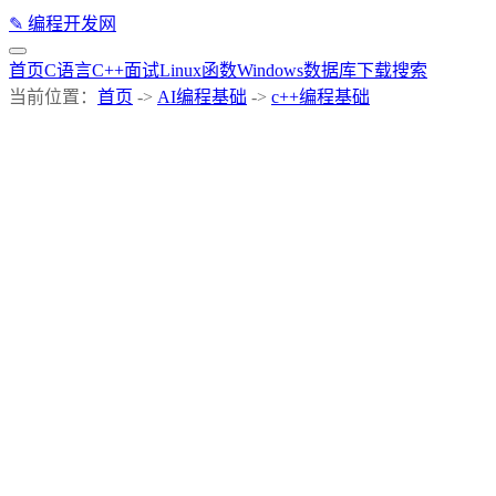
✎
编程开发网
首页
C语言
C++
面试
Linux
函数
Windows
数据库
下载
搜索
当前位置：
首页
->
AI编程基础
->
c++编程基础