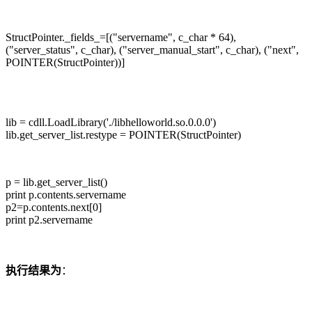
StructPointer._fields_=[("servername", c_char * 64),
("server_status", c_char), ("server_manual_start", c_char), ("next",
POINTER(StructPointer))]
lib = cdll.LoadLibrary('./libhelloworld.so.0.0.0')
lib.get_server_list.restype = POINTER(StructPointer)
p = lib.get_server_list()
print p.contents.servername
p2=p.contents.next[0]
print p2.servername
执行结果为
：