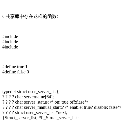
C共享库中存在这样的函数：
#include
#include
#include
#define true 1
#define false 0
typedef struct user_server_list{
? ? ? ? char servername[64];
? ? ? ? char server_status; /* on: true off:flase*/
? ? ? ? char server_manual_start;? /* enable: true? disable: false*/
? ? ? ? struct user_server_list *next;
}Struct_server_list, *P_Struct_server_list;