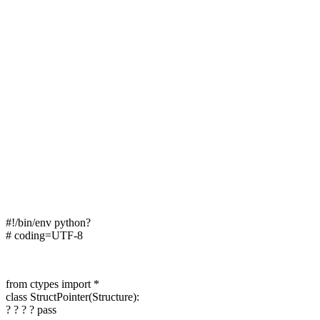
#!/bin/env python?
# coding=UTF-8
from ctypes import *
class StructPointer(Structure):
? ? ? ? pass