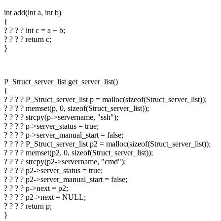
int add(int a, int b)
{
? ? ? ? int c = a + b;
? ? ? ? return c;
}
P_Struct_server_list get_server_list()
{
? ? ? ? P_Struct_server_list p = malloc(sizeof(Struct_server_list));
? ? ? ? memset(p, 0, sizeof(Struct_server_list));
? ? ? ? strcpy(p->servername, "ssh");
? ? ? ? p->server_status = true;
? ? ? ? p->server_manual_start = false;
? ? ? ? P_Struct_server_list p2 = malloc(sizeof(Struct_server_list));
? ? ? ? memset(p2, 0, sizeof(Struct_server_list));
? ? ? ? strcpy(p2->servername, "cmd");
? ? ? ? p2->server_status = true;
? ? ? ? p2->server_manual_start = false;
? ? ? ? p->next = p2;
? ? ? ? p2->next = NULL;
? ? ? ? return p;
}