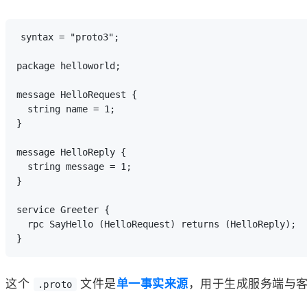
syntax = "proto3";

package helloworld;

message HelloRequest {

  string name = 1;

}

message HelloReply {

  string message = 1;

}

service Greeter {

  rpc SayHello (HelloRequest) returns (HelloReply);

这个
文件是
单一事实来源
，用于生成服务端与
.proto