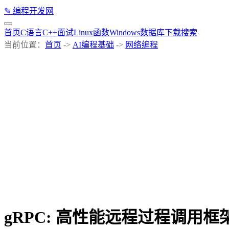
✎
编程开发网
首页
C语言
C++
面试
Linux
函数
Windows
数据库
下载
搜索
当前位置：
首页
->
AI编程基础
->
网络编程
gRPC: 高性能远程过程调用