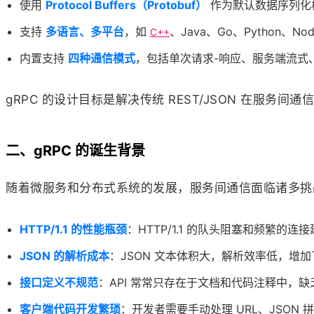
使用
Protocol Buffers（Protobuf）
作为默认数据序列化
支持
多语言、多平台
，如
、Java、Go、Python、Nod
C++
内置支持
四种通信模式
，包括单次请求-响应、服务端流式
gRPC 的设计目标是解决传统 REST/JSON 在服
二、gRPC 的诞生背景
随着微服务和分布式系统的发展，服务间通信面临诸多挑
HTTP/1.1 的性能瓶颈
：HTTP/1.1 的队头阻塞和频繁的连
JSON 的解析成本
：JSON 文本体积大，解析效率低，增加
接口定义不规范
：API 常常只存在于文档和代码注释中，
客户端代码开发繁琐
：开发者需要手动处理 URL、JSO