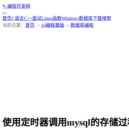
✎
编程开发网
首页
C语言
C++
面试
Linux
函数
Windows
数据库
下载
搜索
当前位置：
首页
->
AI编程基础
->
数据库编程
使用定时器调用mysql的存储过程-