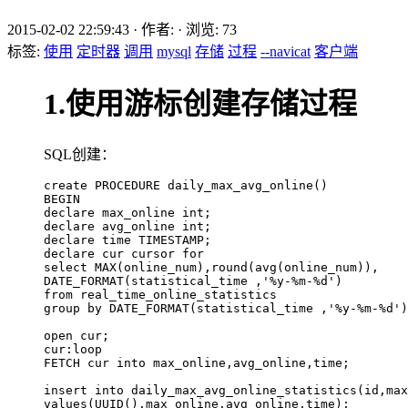
2015-02-02 22:59:43
·
作者:
·
浏览:
73
标签:
使用
定时器
调用
mysql
存储
过程
--navicat
客户端
1.使用游标创建存储过程
SQL创建：
create PROCEDURE daily_max_avg_online()

BEGIN

declare max_online int;

declare avg_online int;

declare time TIMESTAMP;

declare cur cursor for 

select MAX(online_num),round(avg(online_num)),

DATE_FORMAT(statistical_time ,'%y-%m-%d') 

from real_time_online_statistics 

group by DATE_FORMAT(statistical_time ,'%y-%m-%d')
open cur;

cur:loop

FETCH cur into max_online,avg_online,time;

insert into daily_max_avg_online_statistics(id,max
values(UUID(),max_online,avg_online,time); 
