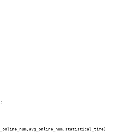
;

_online_num,avg_online_num,statistical_time) 
