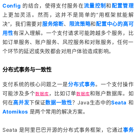
Config
的结合，使得支付服务在
流量控制
和
配置管理
上更加灵活。然而，这并不是简单的“用框架就能解
决”，我们需要对
服务熔断
、
限流策略
和
配置中心的高可
用性
有深入理解。一个支付请求可能跨越多个服务，比
如订单服务、账户服务、风控服务和对账服务，任何一
个环节的延迟或失败都会对用户体验造成影响。
分布式事务与一致性
支付系统的核心问题之一是
分布式事务
。一个支付操作
可能涉及多个
，比如订单
和账户数据库。如
数据库
数据库
何在
高并发
下保证
数据一致性
？Java生态中的
Seata
和
Atomikos
是两个常用的解决方案。
Seata 是阿里巴巴开源的分布式事务框架，它通过
事务