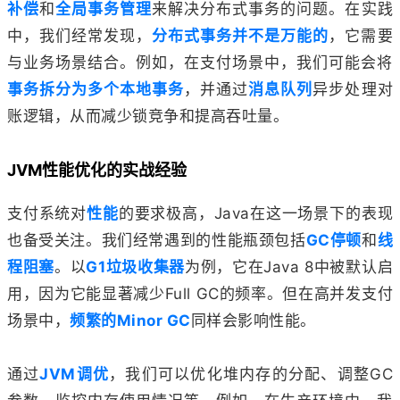
补偿
和
全局事务管理
来解决分布式事务的问题。在实践
中，我们经常发现，
分布式事务并不是万能的
，它需要
与业务场景结合。例如，在支付场景中，我们可能会将
事务拆分为多个本地事务
，并通过
消息队列
异步处理对
账逻辑，从而减少锁竞争和提高吞吐量。
JVM性能优化的实战经验
支付系统对
性能
的要求极高，Java在这一场景下的表现
也备受关注。我们经常遇到的性能瓶颈包括
GC停顿
和
线
程阻塞
。以
G1垃圾收集器
为例，它在Java 8中被默认启
用，因为它能显著减少Full GC的频率。但在高并发支付
场景中，
频繁的Minor GC
同样会影响性能。
通过
JVM调优
，我们可以优化堆内存的分配、调整GC