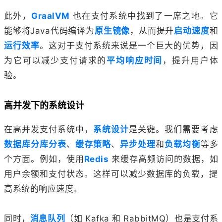
此外，
GraalVM
也在支付系统中找到了一席之地。它
能够将Java代码编译为
原生镜像
，从而提升
启动速度
和
运行效率
。这对于支付系统来说是一个巨大的优势，因
为它可以减少支付请求的
平均响应时间
，提升用户体
验。
高并发下的系统设计
在高并发支付系统中，
系统设计
是关键。我们需要考虑
数据库分库分表
、
缓存策略
、
异步处理
和
负载均衡
等多
个方面。例如，使用
Redis
来缓存高频访问的数据，如
用户余额和支付状态。这样可以减少数据库的负载，提
高系统的响应速度。
同时，
消息队列
（如 Kafka 和 RabbitMQ）也是支付系