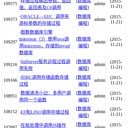
·
存储过程输出参数、返回
[
数据库
(2015-
109575
admin
11-21)
值、返回表及C#调用
编程
]
·
ORACLE―010：调用有
[
数据库
(2015-
109373
admin
11-21)
游标参数的存储过程
编程
]
·
图数数据库引擎
tinkerpop（3）使用java调
[
数据库
(2015-
109297
admin
11-21)
用tinkerpop，存储到mysql
编程
]
数据库
·
SqlServer服务远程过程调
[
数据库
(2015-
109216
admin
11-21)
用失败
编程
]
·
JDBC调用存储函数存储
[
数据库
(2015-
109166
admin
11-21)
过程
编程
]
·
数据清洗小记：多用户调
[
数据库
(2015-
108951
admin
11-21)
用同一个函数
编程
]
[
数据库
(2015-
108152
admin
·
EF和LINQ调用存储过程
11-21)
编程
]
[
数据库
(2015-
·
在批处理中调用JS操作
107897
admin