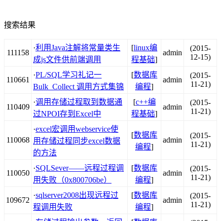
搜索结果
·
利用Java注解将常量类生
[
linux编
(2015-
111158
admin
12-15)
成js文件供前端调用
程基础
]
·
PL/SQL学习礼记一
[
数据库
(2015-
110661
admin
11-21)
Bulk_Collect 调用方式集锦
编程
]
·
调用存储过程取到数据通
[
c++编
(2015-
110409
admin
11-21)
过NPOI存到Excel中
程基础
]
·
excel宏调用webservice使
[
数据库
(2015-
110068
admin
用存储过程同步excel数据
11-21)
编程
]
的方法
·
SQLSever――远程过程调
[
数据库
(2015-
110050
admin
11-21)
用失败（0x800706be）
编程
]
·
sqlserver2008出现远程过
[
数据库
(2015-
109672
admin
11-21)
程调用失败
编程
]