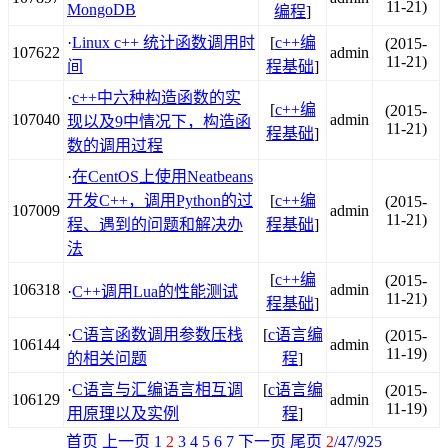
11-21)
MongoDB
编程
]
·
Linux c++ 统计函数调用时
[
c++编
(2015-
107622
admin
11-21)
间
程基础
]
·
c++中六种构造函数的实
[
c++编
(2015-
107040
admin
现以及9中情况下，构造函
11-21)
程基础
]
数的调用过程
·
在CentOS上使用Neatbeans
开发C++，调用Python的过
[
c++编
(2015-
107009
admin
11-21)
程、遇到的问题和解决办
程基础
]
法
[
c++编
(2015-
106318
admin
·
C++调用Lua的性能测试
11-21)
程基础
]
·
C语言函数调用参数压栈
[
c语言编
(2015-
106144
admin
11-19)
的相关问题
程
]
·
C语言与汇编语言相互调
[
c语言编
(2015-
106129
admin
11-19)
用原理以及实例
程
]
首页
上一页
1
2
3
4
5
6
7
下一页
尾页
2
/47/925