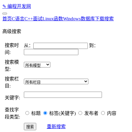
✎
编程开发网
首页
C语言
C++
面试
Linux
函数
Windows
数据库
下载
搜索
高级搜索
搜索时
从：
到：
间:
搜索模
型:
搜索栏
目:
关键字:
查找字
标题
标签(关键字)
发布者
内容
段类型:
重新搜索