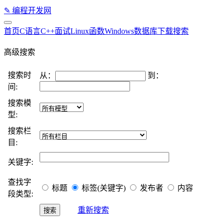
✎
编程开发网
首页
C语言
C++
面试
Linux
函数
Windows
数据库
下载
搜索
高级搜索
搜索时
从：
到：
间:
搜索模
型:
搜索栏
目:
关键字:
查找字
标题
标签(关键字)
发布者
内容
段类型:
重新搜索