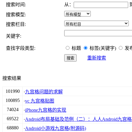
搜索时间:
从：
搜索模型:
搜索栏目:
关键字:
查找字段类型:
标题
标签(关键字)
发
重新搜索
搜索结果
101990
·
九宫格问题的求解
100895
·
vc 九宫格贴图
74024
·
iPhone九宫格的实现
69522
·
Android布局基础及范例（二）：人人Android九宫
68880
·
Android小游戏九宫格(附源码)