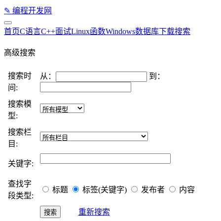
✎
编程开发网
首页
C语言
C++
面试
Linux
函数
Windows
数据库
下载
搜索
高级搜索
搜索时
从：
到：
间:
搜索模
型:
搜索栏
目:
关键字:
查找字
标题
标签(关键字)
发布者
内容
段类型:
重新搜索