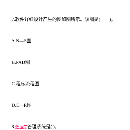
7.软件详细设计产生的图如图所示。该图是( )。
A.N―S图
B.PAD图
C.程序流程图
D.E―R图
8.
管理系统是( )。
数据库