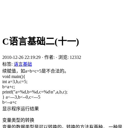
C语言基础二(十一)
2010-12-26 22:19:29
·
作者:
·
浏览:
12332
标签:
语言基础
续赋值，如a=b=c=5是不合法的。
void main(){
int a=3,b,c=5;
b=a+c;
printf("a=%d,b=%d,c=%d\n",a,b,c);
} a<---3,b<--0,c<---5
b<--a+c
显示程序运行结果
变量类型的转换
变量的数据类型是可以转换的。转换的方法有两种， 一种是