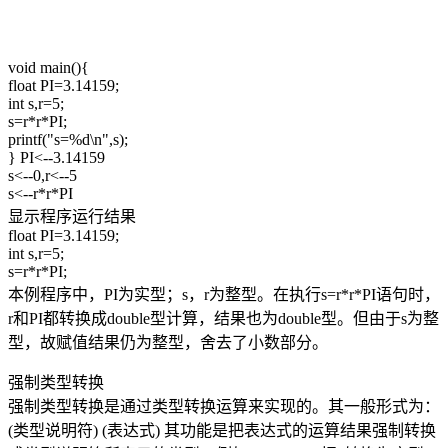
void main(){
float PI=3.14159;
int s,r=5;
s=r*r*PI;
printf("s=%d\n",s);
} PI<--3.14159
s<--0,r<--5
s<--r*r*PI
显示程序运行结果
float PI=3.14159;
int s,r=5;
s=r*r*PI;
本例程序中，PI为实型；s，r为整型。在执行s=r*r*PI语句时，
r和PI都转换成double型计算，结果也为double型。但由于s为整
型，故赋值结果仍为整型，舍去了小数部分。
强制类型转换
强制类型转换是通过类型转换运算来实现的。其一般形式为：
(类型说明符) (表达式) 其功能是把表达式的运算结果强制转换