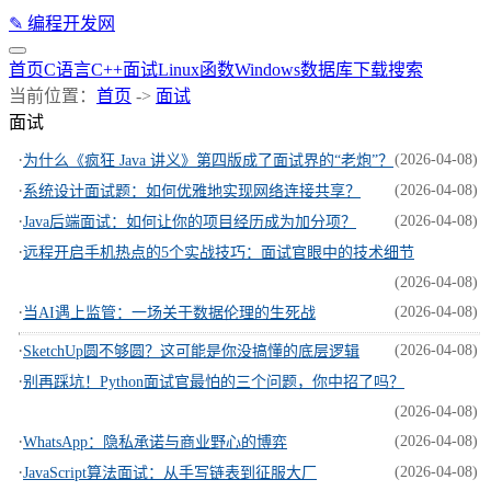
✎
编程开发网
首页
C语言
C++
面试
Linux
函数
Windows
数据库
下载
搜索
当前位置：
首页
->
面试
面试
·
(2026-04-08)
为什么《疯狂 Java 讲义》第四版成了面试界的“老炮”？
·
(2026-04-08)
系统设计面试题：如何优雅地实现网络连接共享？
·
(2026-04-08)
Java后端面试：如何让你的项目经历成为加分项？
·
远程开启手机热点的5个实战技巧：面试官眼中的技术细节
(2026-04-08)
·
(2026-04-08)
当AI遇上监管：一场关于数据伦理的生死战
·
(2026-04-08)
SketchUp圆不够圆？这可能是你没搞懂的底层逻辑
·
别再踩坑！Python面试官最怕的三个问题，你中招了吗？
(2026-04-08)
·
(2026-04-08)
WhatsApp：隐私承诺与商业野心的博弈
·
(2026-04-08)
JavaScript算法面试：从手写链表到征服大厂