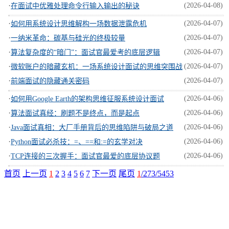
·
(2026-04-08)
在面试中优雅处理命令行输入输出的秘诀
·
(2026-04-07)
如何用系统设计思维解构一场数据泄露危机
·
(2026-04-07)
一纳米革命：碳基与硅光的终极较量
·
(2026-04-07)
算法复杂度的“暗门”：面试官最爱考的底层逻辑
·
(2026-04-07)
微软账户的暗藏玄机：一场系统设计面试的思维突围战
·
(2026-04-07)
前端面试的隐藏通关密码
·
(2026-04-06)
如何用Google Earth的架构思维征服系统设计面试
·
(2026-04-06)
算法面试真经：刷题不是终点，而是起点
·
(2026-04-06)
Java面试真相：大厂手册背后的思维陷阱与破局之道
·
(2026-04-06)
Python面试必杀技：=、==和:=的玄学对决
·
(2026-04-06)
TCP连接的三次握手：面试官最爱的底层协议题
首页
上一页
1
2
3
4
5
6
7
下一页
尾页
1
/273/5453